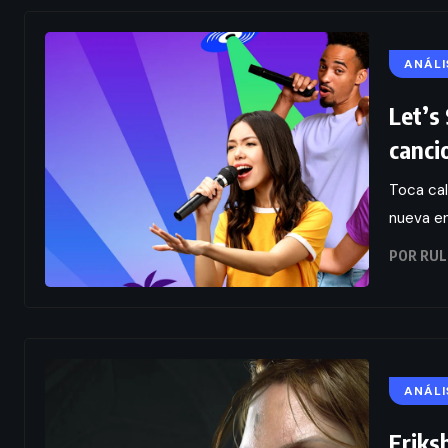
ANÁLI
Let’s
canci
Toca cal
nueva en
POR
RUL
ANÁLI
Eriks