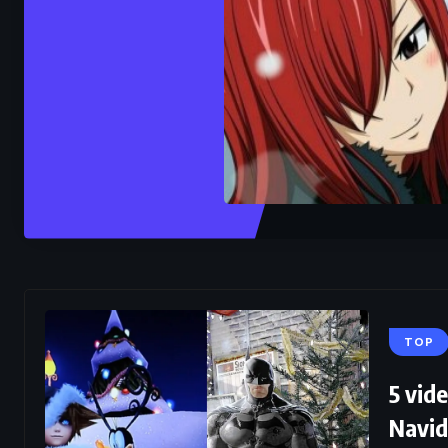
TOP
5 vid
Navi