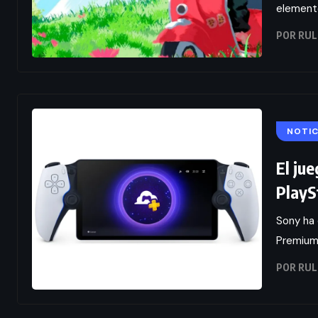
elemento
POR
RUL
NOTIC
El ju
PlayS
Sony ha 
Premium 
POR
RUL