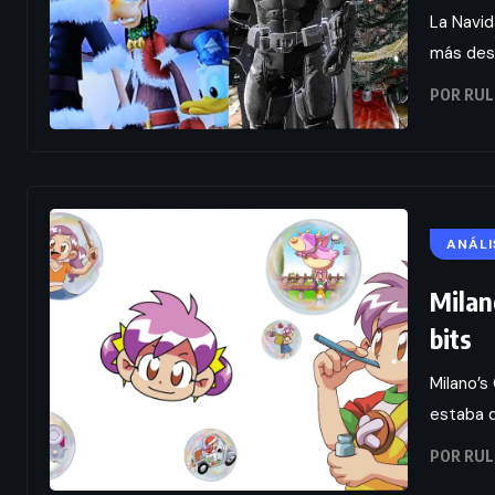
La Navid
más desp
POR
RUL
ANÁLI
Milan
bits
Milano’s
estaba d
POR
RUL