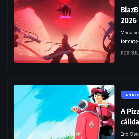
BlazB
2026
Meridiem
formato 
POR
RUL
ANÁLI
A Piz
cálid
Eric Osu