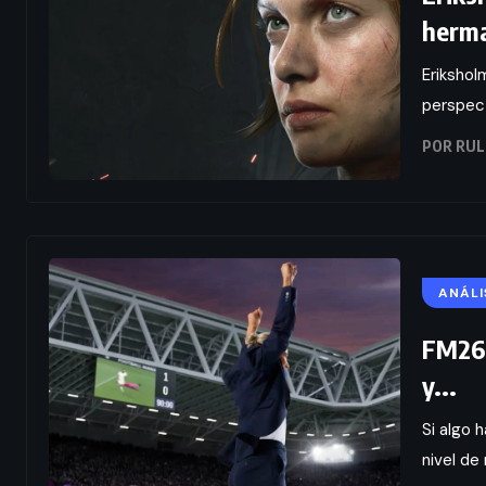
herm
Erikshol
perspect
POR
RUL
ANÁLI
FM26,
y...
Si algo 
nivel de