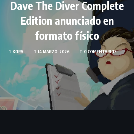
Dave The Diver Complete
Edition anunciado en
formato físico
KORA
14 MARZO, 2026
0 COMENTARIOS