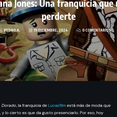
ana Jones: Una franquicia que
perderte
PEDRO A.
19 DICIEMBRE, 2024
0 COMENTARIOS
lo Dorado
, la franquicia de
Lucasfilm
está más de moda que
 y lo cierto es que da gusto presenciarlo. Por eso, hoy