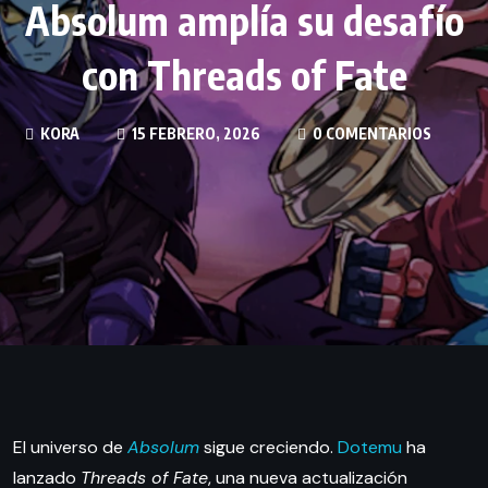
Absolum amplía su desafío
con Threads of Fate
KORA
15 FEBRERO, 2026
0 COMENTARIOS
El universo de
Absolum
sigue creciendo.
Dotemu
ha
lanzado
Threads of Fate
, una nueva actualización