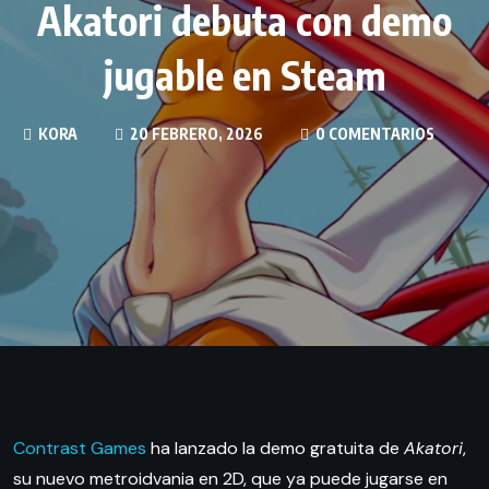
Akatori debuta con demo
jugable en Steam
KORA
20 FEBRERO, 2026
0 COMENTARIOS
Contrast Games
ha lanzado la demo gratuita de
Akatori
,
su nuevo metroidvania en 2D, que ya puede jugarse en