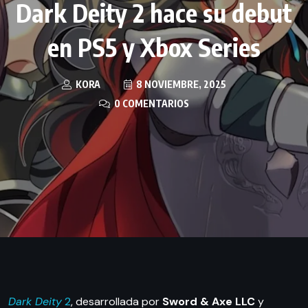
Dark Deity 2 hace su debut
en PS5 y Xbox Series
KORA
8 NOVIEMBRE, 2025
0 COMENTARIOS
Dark Deity
2
, desarrollada por
Sword & Axe LLC
y