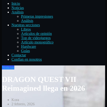
Inicio
Noticias
Análisis
Primeras impresiones
Análisis
Nuestras secciones
Libros
Artículos de opinión
Top de videojuegos
Artículo monográfico
Hardware
Guías
Contactar
Confían en nosotros
Noticias
DRAGON QUEST VII
Reimagined llega en 2026
Kora
2 febrero, 2026