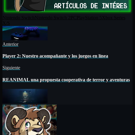
Nintendo Switch
Nintendo Switch 2
PC
PlayStation 5
Xbox Series
X/S
Anterior
Player 2: Nuestro acompañante y los juegos en línea
Siguiente
REANIMAL una propuesta cooperativa de terror y aventuras