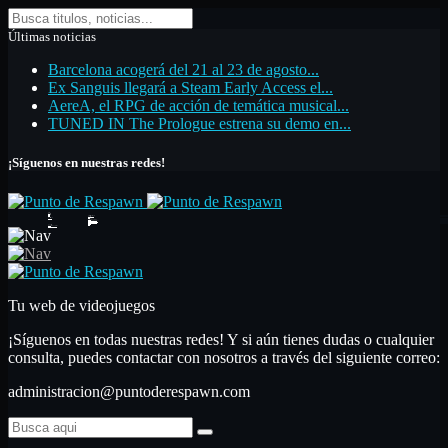
Últimas noticias
Barcelona acogerá del 21 al 23 de agosto...
Ex Sanguis llegará a Steam Early Access el...
AereA, el RPG de acción de temática musical...
TUNED IN The Prologue estrena su demo en...
¡Síguenos en nuestras redes!
Inicio
Noticias
Análisis
Primeras impresiones
Análisis
Nuestras secciones
Libros
Artículos de opinión
Top de videojuegos
Artículo monográfico
Hardware
Guías
Contactar
Confían en nosotros
Tu web de videojuegos
¡Síguenos en todas nuestras redes! Y si aún tienes dudas o cualquier
consulta, puedes contactar con nosotros a través del siguiente correo:
administracion@puntoderespawn.com