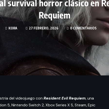
al survival horror clásico en R
Requiem
KORA
27 FEBRERO, 2026
0 COMENTARIOS
ustria del videojuego con
Resident Evil Requiem
, una
on 5, Nintendo Switch 2, Xbox Series X S, Steam, Epic