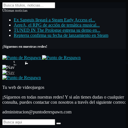
Últimas noticias
Ex Sanguis llegará a Steam Early Access el...
AereA, el RPG de acción de temática musical...
TUNED IN The Prologue estrena su demo en...
Repterra confirma su fecha de lanzamiento en Steam
¡Síguenos en nuestras redes!
Inicio
Noticias
Análisis
Primeras impresiones
Análisis
Nuestras secciones
Libros
Artículos de opinión
Top de videojuegos
Artículo monográfico
Hardware
Guías
Contactar
Confían en nosotros
Tu web de videojuegos
¡Síguenos en todas nuestras redes! Y si aún tienes dudas o cualquier
consulta, puedes contactar con nosotros a través del siguiente correo:
administracion@puntoderespawn.com