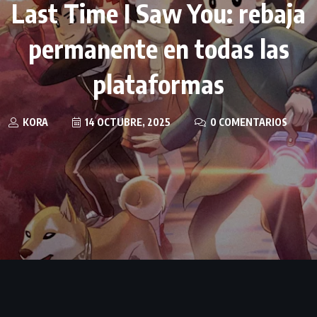
Last Time I Saw You: rebaja
permanente en todas las
plataformas
KORA
14 OCTUBRE, 2025
0 COMENTARIOS