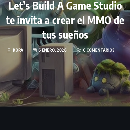
Let’s Build A Game Studio
te invita a crear el MMO de
tus sueños
KORA
6 ENERO, 2026
0 COMENTARIOS