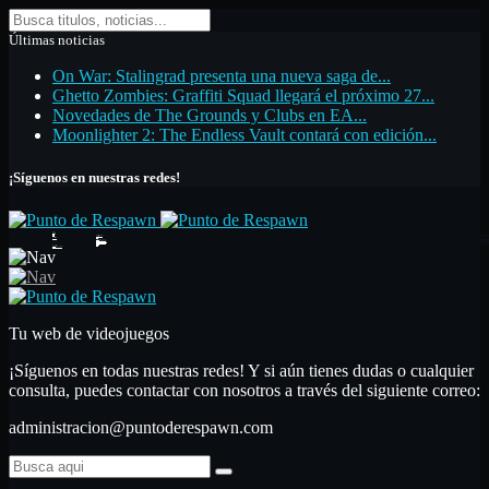
Últimas noticias
On War: Stalingrad presenta una nueva saga de...
Ghetto Zombies: Graffiti Squad llegará el próximo 27...
Novedades de The Grounds y Clubs en EA...
Moonlighter 2: The Endless Vault contará con edición...
¡Síguenos en nuestras redes!
Inicio
Noticias
Análisis
Primeras impresiones
Análisis
Nuestras secciones
Libros
Artículos de opinión
Top de videojuegos
Artículo monográfico
Hardware
Guías
Contactar
Confían en nosotros
Tu web de videojuegos
¡Síguenos en todas nuestras redes! Y si aún tienes dudas o cualquier
consulta, puedes contactar con nosotros a través del siguiente correo:
administracion@puntoderespawn.com