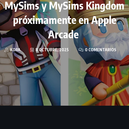
MySims y MySims Kingdom
próximamente en Apple
Arcade
KORA
8 OCTUBRE, 2025
0 COMENTARIOS