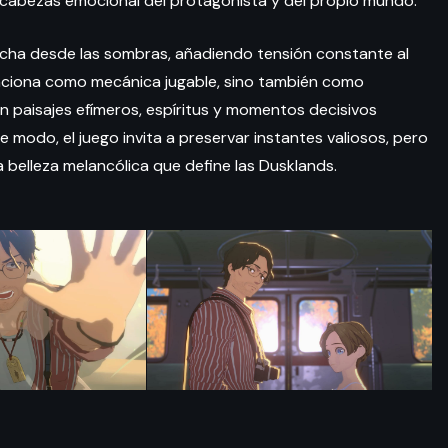
ecabezas emocional del protagonista y del propio mundo.
echa desde las sombras, añadiendo tensión constante al
funciona como mecánica jugable, sino también como
n paisajes efímeros, espíritus y momentos decisivos
e modo, el juego invita a preservar instantes valiosos, pero
a belleza melancólica que define las Dusklands.