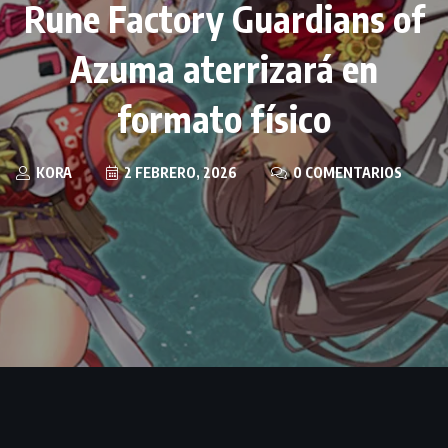
Rune Factory Guardians of
Azuma aterrizará en
formato físico
KORA
2 FEBRERO, 2026
0 COMENTARIOS