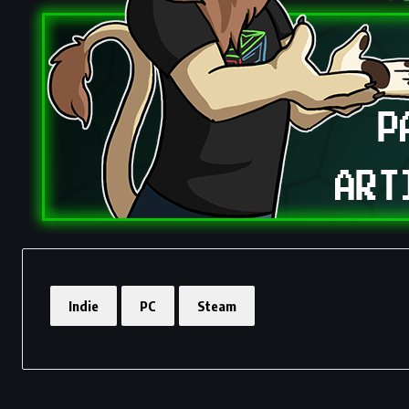
Indie
PC
Steam