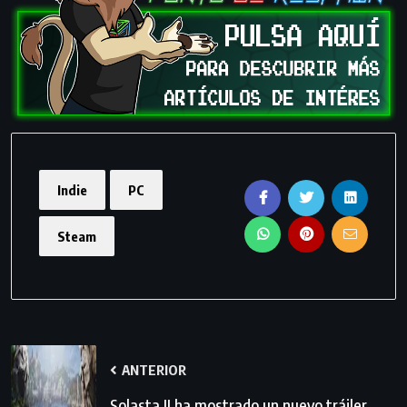
Indie
PC
Steam
ANTERIOR
Solasta II ha mostrado un nuevo tráiler