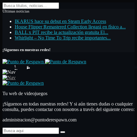
Últimas noticias
IKARUS hace su debut en Steam Early Access
House Flipper Remastered Collection llegará en físico a...
BALL x PIT recibe la actualización gratuita El...
Whirlight – No Time To Trip recibe importantes...
¡Síguenos en nuestras redes!
Inicio
Noticias
Análisis
Primeras impresiones
Análisis
Nuestras secciones
Libros
Artículos de opinión
Top de videojuegos
Artículo monográfico
Hardware
Guías
Contactar
Confían en nosotros
Tu web de videojuegos
¡Síguenos en todas nuestras redes! Y si aún tienes dudas o cualquier
consulta, puedes contactar con nosotros a través del siguiente correo:
administracion@puntoderespawn.com