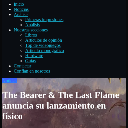
Inicio
Noticias
Análisis
Primeras impresiones
Análisis
Nuestras secciones
Libros
Artículos de opinión
Top de videojuegos
Artículo monográfico
Hardware
Guías
Contactar
Confían en nosotros
Noticias
The Bearer & The Last Flame
anuncia su lanzamiento en
físico