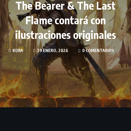
The Bearer & The Last
Flame contará con
ilustraciones originales
KORA
29 ENERO, 2026
0 COMENTARIOS