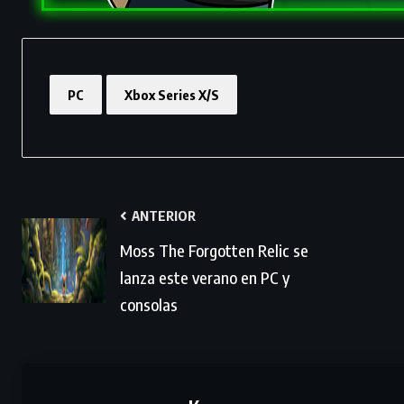
PC
Xbox Series X/S
ANTERIOR
Moss The Forgotten Relic se
lanza este verano en PC y
consolas