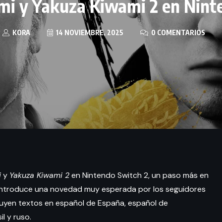
i y Yakuza Kiwami 2 en Nint
KORA
14 NOVIEMBRE, 2025
0 COMENTARIOS
i
y
Yakuza Kiwami 2
en Nintendo Switch 2, un paso más en
ón introduce una novedad muy esperada por los seguidores
luyen textos en español de España, español de
l y ruso.