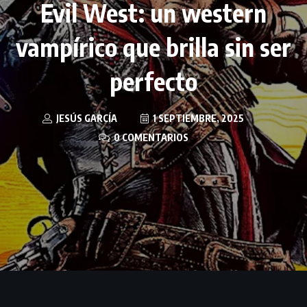
Evil West: un western
vampírico que brilla sin ser
perfecto
JESÚS GARCÍA
1 SEPTIEMBRE, 2025
0 COMENTARIOS