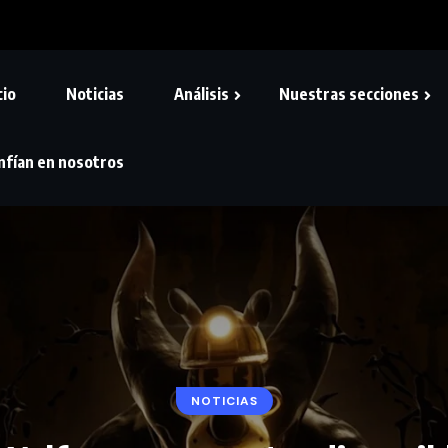
cio
Noticias
Análisis
Nuestras secciones
nfían en nosotros
NOTICIAS