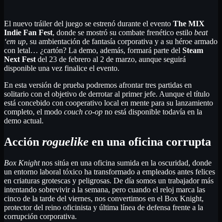
El nuevo tráiler del juego se estrenó durante el evento
The MIX
Indie Fan Fest
, donde se mostró su combate frenético estilo
beat
‘em up
, su ambientación de fantasía corporativa y a su héroe armado
con letal… ¿cartón? La demo, además, formará parte del
Steam
Next Fest
del 23 de febrero al 2 de marzo, aunque seguirá
disponible una vez finalice el evento.
En esta versión de prueba podremos afrontar tres partidas en
solitario con el objetivo de derrotar al primer jefe. Aunque el título
está concebido con cooperativo local en mente para su lanzamiento
completo, el modo
couch co-op
no está disponible todavía en la
demo actual.
Acción
roguelike
en una oficina corrupta
Box Knight
nos sitúa en una oficina sumida en la oscuridad, donde
un entorno laboral tóxico ha transformado a empleados antes felices
en criaturas grotescas y peligrosas. De día somos un trabajador más
intentando sobrevivir a la semana, pero cuando el reloj marca las
cinco de la tarde del viernes, nos convertimos en el Box Knight,
protector del reino oficinista y última línea de defensa frente a la
corrupción corporativa.