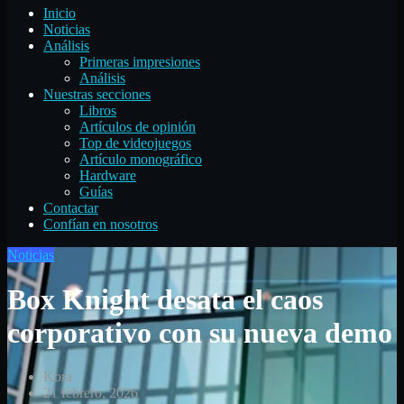
Inicio
Noticias
Análisis
Primeras impresiones
Análisis
Nuestras secciones
Libros
Artículos de opinión
Top de videojuegos
Artículo monográfico
Hardware
Guías
Contactar
Confían en nosotros
Noticias
Box Knight desata el caos
corporativo con su nueva demo
Kora
21 febrero, 2026