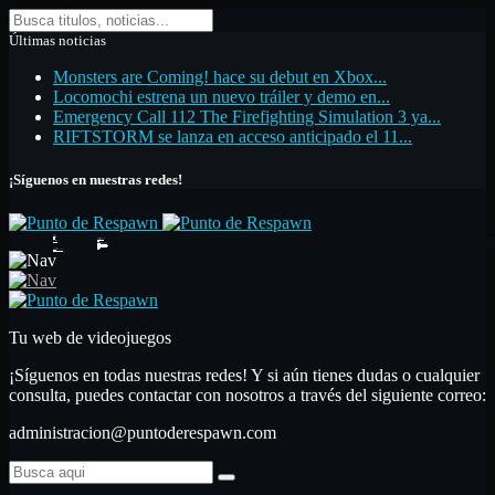
Últimas noticias
Monsters are Coming! hace su debut en Xbox...
Locomochi estrena un nuevo tráiler y demo en...
Emergency Call 112 The Firefighting Simulation 3 ya...
RIFTSTORM se lanza en acceso anticipado el 11...
¡Síguenos en nuestras redes!
Inicio
Noticias
Análisis
Primeras impresiones
Análisis
Nuestras secciones
Libros
Artículos de opinión
Top de videojuegos
Artículo monográfico
Hardware
Guías
Contactar
Confían en nosotros
Tu web de videojuegos
¡Síguenos en todas nuestras redes! Y si aún tienes dudas o cualquier
consulta, puedes contactar con nosotros a través del siguiente correo:
administracion@puntoderespawn.com