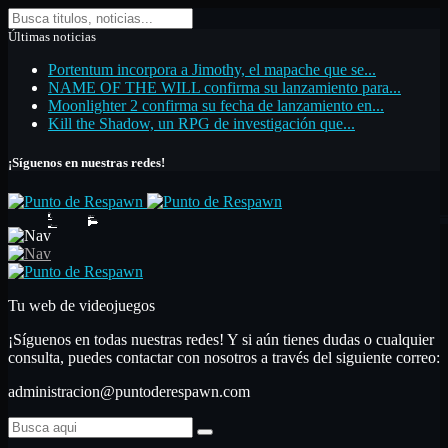
Últimas noticias
Portentum incorpora a Jimothy, el mapache que se...
NAME OF THE WILL confirma su lanzamiento para...
Moonlighter 2 confirma su fecha de lanzamiento en...
Kill the Shadow, un RPG de investigación que...
¡Síguenos en nuestras redes!
Inicio
Noticias
Análisis
Primeras impresiones
Análisis
Nuestras secciones
Libros
Artículos de opinión
Top de videojuegos
Artículo monográfico
Hardware
Guías
Contactar
Confían en nosotros
Tu web de videojuegos
¡Síguenos en todas nuestras redes! Y si aún tienes dudas o cualquier
consulta, puedes contactar con nosotros a través del siguiente correo:
administracion@puntoderespawn.com