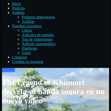
Inicio
Noticias
Análisis
Primeras impresiones
Análisis
Nuestras secciones
Libros
Artículos de opinión
Top de videojuegos
Artículo monográfico
Hardware
Guías
Contactar
Confían en nosotros
Noticias
The Legend of Khiimori
desvela su banda sonora en un
nuevo video