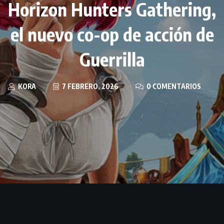
Horizon Hunters Gathering,
el nuevo co-op de acción de
Guerrilla
KORA
7 FEBRERO, 2026
0 COMENTARIOS