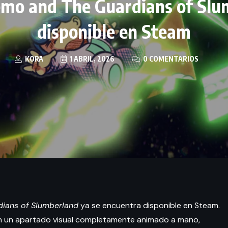
emo and The Guardians of Sl
disponible en Steam
KORA
1 ABRIL, 2026
0 COMENTARIOS
dians of Slumberland
ya se encuentra disponible en Steam.
on un apartado visual completamente animado a mano,