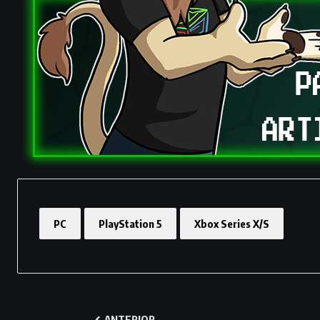
PC
PlayStation 5
Xbox Series X/S
ANTERIOR