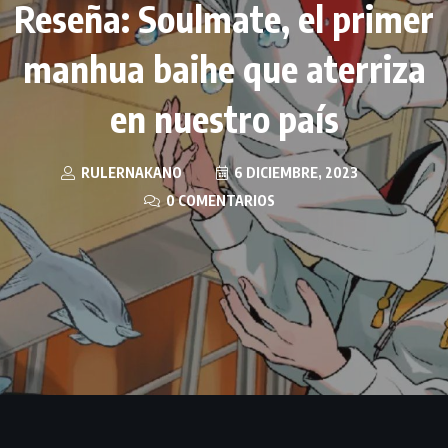
Reseña: Soulmate, el primer
manhua baihe que aterriza
en nuestro país
RULERNAKANO
6 DICIEMBRE, 2023
0 COMENTARIOS