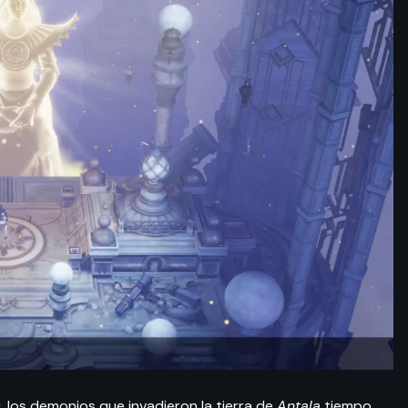
s
, los demonios que invadieron la tierra de
Antala
tiempo