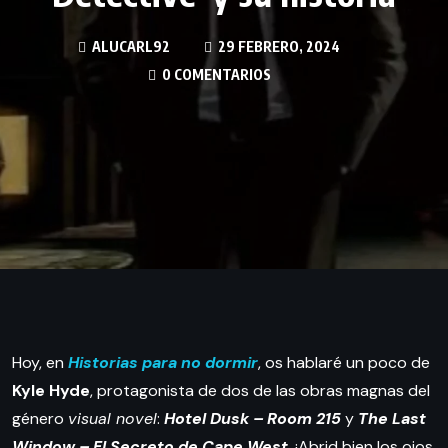
ALUCARL92
29 FEBRERO, 2024
0 COMENTARIOS
Hoy, en
Historias para no dormir
, os hablaré un poco de
Kyle Hyde
, protagonista de dos de las obras magnas del
género
visual novel
:
Hotel Dusk – Room 215
y
The Last
Window – El Secreto de Cape West
. ¡Abrid bien los ojos