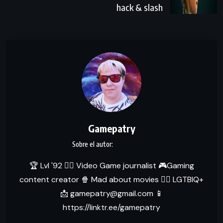
hack & slash
Gamepatry
🏆 Lvl '92 ✍🏻 Video Game journalist 🎮Gaming
content creator 🍿 Mad about movies 🏳‍🌈 LGTBIQ+
📩 gamepatry@gmail.com 📱
https://linktr.ee/gamepatry