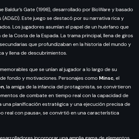
ue Baldur’s Gate (1998), desarrollado por BioWare y basado
(AD&D). Este juego se destacó por su narrativa rica y
dados. Los jugadores asumían el papel de un huérfano que
e la Costa de la Espada. La trama principal, llena de giros
ecundarias que profundizaban en la historia del mundo y
ca y llena de descubrimientos.
memorables que se unían al jugador a lo largo de su
ia de fondo y motivaciones. Personajes como
Minsc
, el
en
, la amiga de la infancia del protagonista, se convirtieron
lementos de combate en tiempo real con la capacidad de
a una planificación estratégica y una ejecución precisa de
 real con pausa», se convirtió en una característica
desarrolladores incorporar una amplia gama de elementos