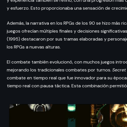
y experiencia también se refinó, con una progresión más
y esfuerzo. Esto proporcionaba una sensación de crecimie
Además, la narrativa en los RPGs de los 90 se hizo más ric
juegos ofrecían múltiples finales y decisiones significativ
(1995) destacaron por sus tramas elaboradas y personajes 
los RPGs a nuevas alturas.
El combate también evolucionó, con muchos juegos intro
mejorando los tradicionales combates por turnos.
Secret
combate en tiempo real que fue innovador para su época.
tiempo real con pausa táctica. Esta combinación permitió 