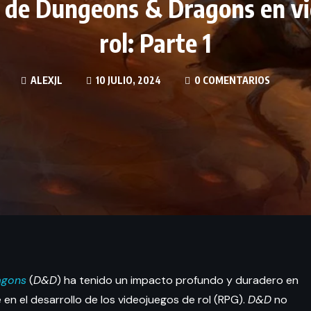
a de Dungeons & Dragons en v
rol: Parte 1
ALEXJL
10 JULIO, 2024
0 COMENTARIOS
agons
(
D&D
) ha tenido un impacto profundo y duradero en
en el desarrollo de los videojuegos de rol (RPG).
D&D
no