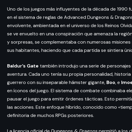
Uno de los juegos más influyentes de la década de 1990 f
en el sistema de reglas de Advanced Dungeons & Dragons 
envolvente, ambientada en el universo de los Reinos Olvi
se ve envuelto en una conspiración que amenaza la región d
y sorpresas, se complementaba con numerosas misiones s
sus habitantes, haciendo que cada partida se sintiera úni
Baldur’s Gate
también introdujo una serie de personajes 
aventura. Cada uno tenía su propia personalidad, histor
guerrero con su inseparable hámster gigante,
Boo
, e
Imo
en íconos del juego. El sistema de combate combinaba e
pausar el juego para emitir órdenes tácticas. Esto permití
las acciones. Este enfoque híbrido, conocido como «tiempo
definitoria de muchos RPGs posteriores.
La licencia oficial de
Dungeons & Dragons
permitió a los 