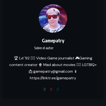
Gamepatry
🏆 Lvl '92 ✍🏻 Video Game journalist 🎮Gaming
content creator 🍿 Mad about movies 🏳‍🌈 LGTBIQ+
📩 gamepatry@gmail.com 📱
https://linktr.ee/gamepatry