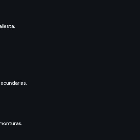
llesta.
secundarias.
 monturas.