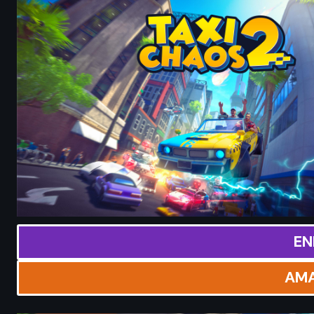
EN
AM