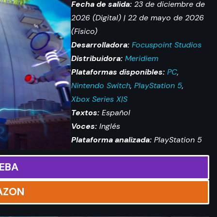
Fecha de salida:
23 de diciembre de
2026 (Digital) | 22 de mayo de 2026
(Físico)
Desarrolladora:
Focuspoint Studios
Distribuidora:
Meridiem
Plataformas disponibles:
PC
,
Nintendo Switch
,
PlayStation 5
,
Xbox Series X|S
Textos:
Español
Voces:
Inglés
Plataforma analizada:
PlayStation 5
EBA
AZON