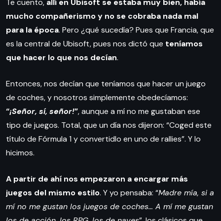
Te cuento,
allí en Ubisoft se estaba muy bien, había
mucho compañerismo y no se cobraba nada mal
para la época
. Pero ¿qué sucedía? Pues que Francia, que
es la central de Ubisoft, pues nos dictó que
teníamos
que hacer lo que nos decían
.
Entonces, nos decían que teníamos que hacer un juego
de coches, y nosotros simplemente obedecíamos:
“
¡Señor, sí, señor!
”
, aunque a mí no me gustaban ese
tipo de juegos. Total, que un día nos dijeron: “Coged este
título de Fórmula 1 y convertidlo en uno de rallies”. Y lo
hicimos.
A partir de ahí nos empezaron a encargar más
juegos del mismo estilo
. Y yo pensaba: “
Madre mía, si a
mí no me gustan los juegos de coches… A mí me gustan
los de acción, los RPG, los de naves
”, los clásicos que