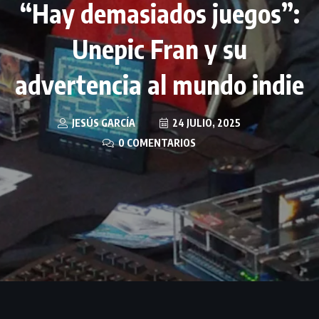
“Hay demasiados juegos”:
Unepic Fran y su
advertencia al mundo indie
JESÚS GARCÍA
24 JULIO, 2025
0 COMENTARIOS