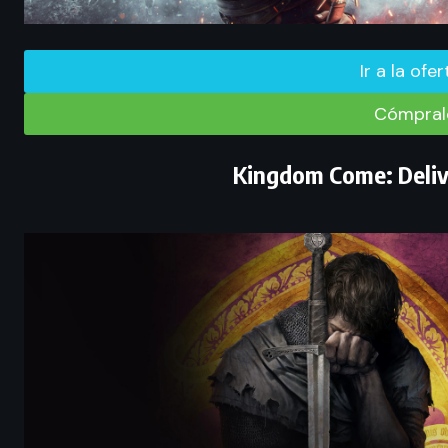
Ir a la ofe
Cómpralo
Kingdom Come: Delive