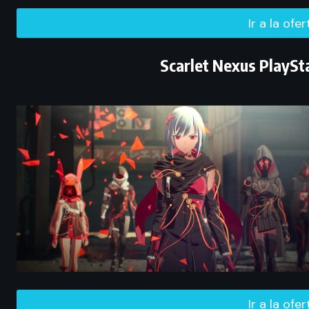
Ir a la ofe
Scarlet Nexus PlaySta
Ir a la ofe