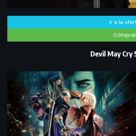
Ir a la ofe
Cómpralo
Devil May Cry 5