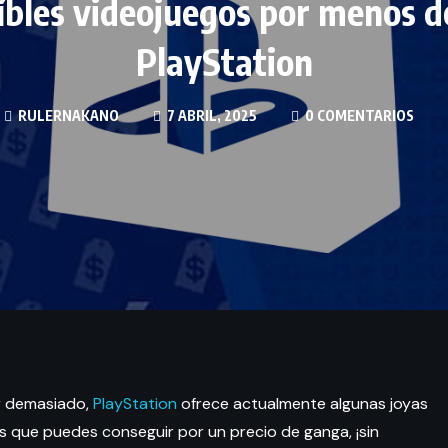
eíbles videojuegos por menos d
PlayStation
RULERNAKANO
7 ABRIL, 2025
0 COMENTARIOS
ar demasiado,
PlayStation
ofrece actualmente algunas joyas
 que puedes conseguir por un precio de ganga, ¡sin