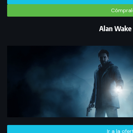
Cómpralo
Alan Wake
Ir a la ofe