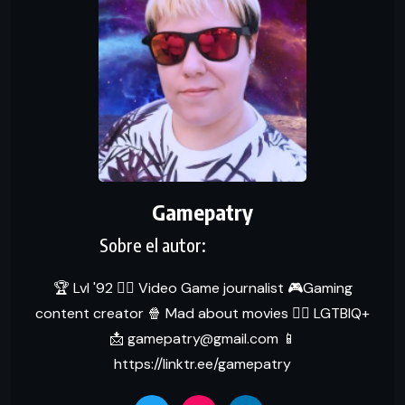
Gamepatry
🏆 Lvl '92 ✍🏻 Video Game journalist 🎮Gaming
content creator 🍿 Mad about movies 🏳‍🌈 LGTBIQ+
📩 gamepatry@gmail.com 📱
https://linktr.ee/gamepatry