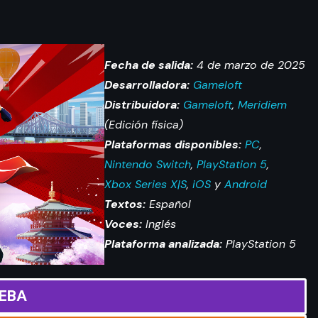
Fecha de salida:
4 de marzo de 2025
Desarrolladora:
Gameloft
Distribuidora:
Gameloft
,
Meridiem
(Edición física)
Plataformas disponibles:
PC
,
Nintendo Switch
,
PlayStation 5
,
Xbox Series X|S
,
iOS
y
Android
Textos:
Español
Voces:
Inglés
Plataforma analizada:
PlayStation 5
EBA