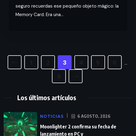
seguro recuerdas ese pequeño objeto mágico: la
Memory Card. Era una...
1
2
3
4
5
6
…
9
Los últimos artículos
NOTICIAS
6 AGOSTO, 2026
Moonlighter 2 confirma su fecha de
lanzamiento en PC y