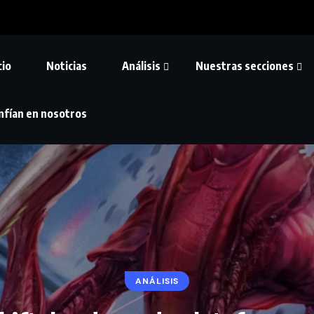
cio
Noticias
Análisis
Nuestras secciones
nfían en nosotros
ANÁLISIS