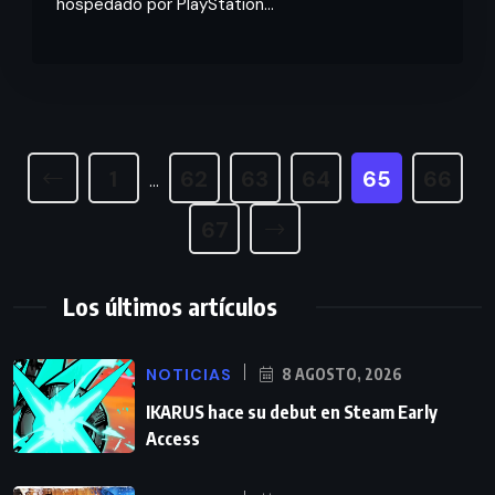
hospedado por PlayStation...
1
62
63
64
65
66
…
67
Los últimos artículos
NOTICIAS
8 AGOSTO, 2026
IKARUS hace su debut en Steam Early
Access