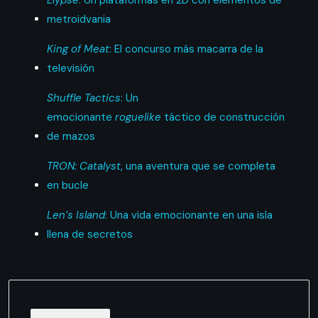
Elypse
: Un plataformas en 2D con elementos de
metroidvania
King of Meat
: El concurso más macarra de la
televisión
Shuffle Tactics
: Un
emocionante
roguelike
táctico de construcción
de mazos
TRON: Catalyst
, una aventura que se completa
en bucle
Len’s Island
: Una vida emocionante en una isla
llena de secretos